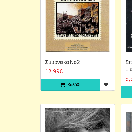
Σμυρνέικα Νο2
Σπ
μια
12,99€
9,
Καλάθι