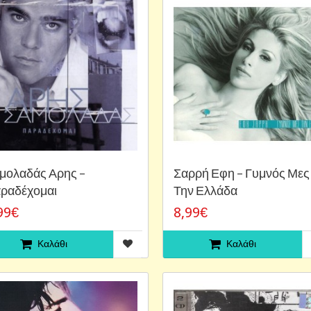
μολαδάς Αρης ‎–
Σαρρή Εφη ‎– Γυμνός Μες
ραδέχομαι
Την Ελλάδα
99€
8,99€
Καλάθι
Καλάθι