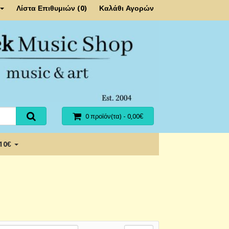
Λίστα Επιθυμιών (0)
Καλάθι Αγορών
0 προϊόν(τα) - 0,00€
 10€