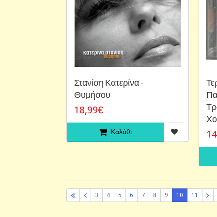
Στανίση Κατερίνα -
Τε
Θυμήσου
Πα
Τρ
18,99€
Χο
Καλάθι
14
3
4
5
6
7
8
9
10
11