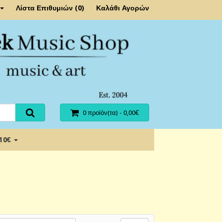
Λίστα Επιθυμιών (0)
Καλάθι Αγορών
0 προϊόν(τα) - 0,00€
 10€