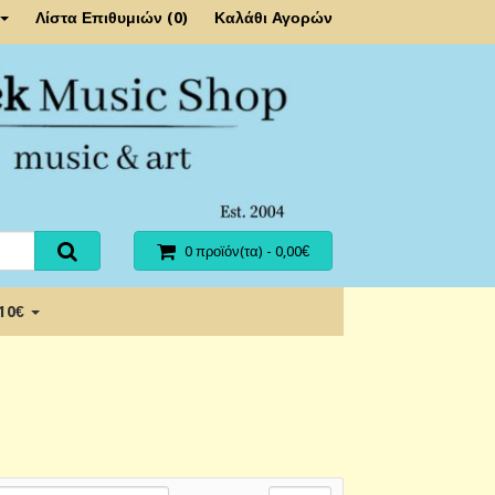
Λίστα Επιθυμιών (0)
Καλάθι Αγορών
0 προϊόν(τα) - 0,00€
 10€