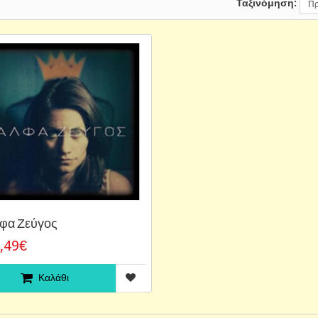
Ταξινόμηση:
φα Ζεύγος
,49€
Καλάθι