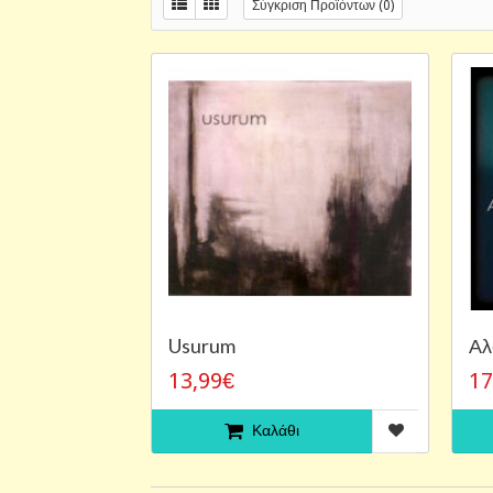
Σύγκριση Προϊόντων (0)
Usurum
Αλ
13,99€
17
Καλάθι