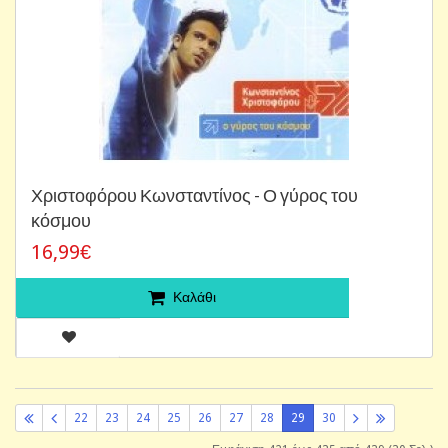
Χριστοφόρου Κωνσταντίνος - Ο γύρος του
κόσμου
16,99€
Καλάθι
22
23
24
25
26
27
28
29
30