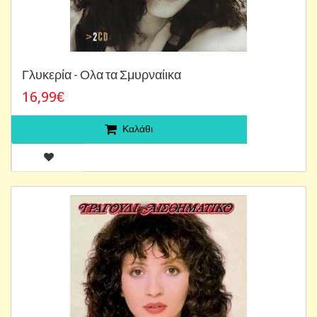
Γλυκερία - Ολα τα Σμυρναίικα
16,99€
Καλάθι