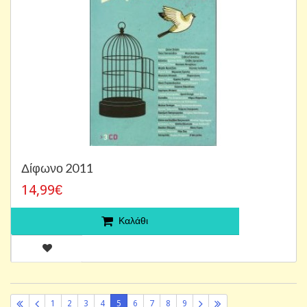
Δίφωνο 2011
14,99€
Καλάθι
1
2
3
4
5
6
7
8
9