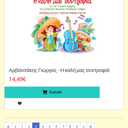
Αρβανιτάκης Γιώργος - Η καλή μας συντροφιά
14,49€
Καλάθι
1
2
3
4
5
6
7
8
9