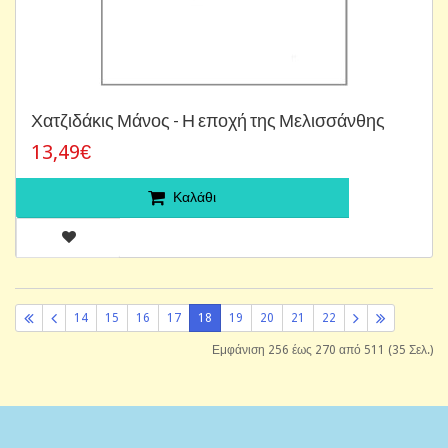
Χατζιδάκις Μάνος - Η εποχή της Μελισσάνθης
13,49€
Καλάθι
14
15
16
17
18
19
20
21
22
Εμφάνιση 256 έως 270 από 511 (35 Σελ.)