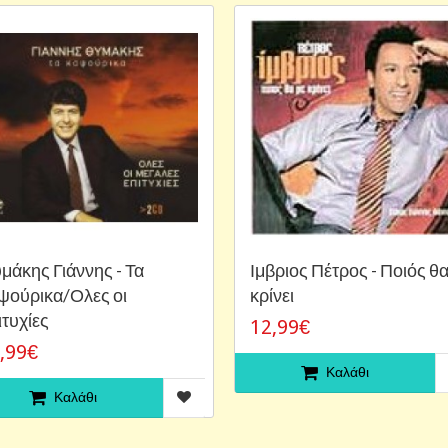
μάκης Γιάννης - Τα
Ιμβριος Πέτρος - Ποιός θα
ψούρικα/Ολες οι
κρίνει
ιτυχίες
12,99€
,99€
Καλάθι
Καλάθι