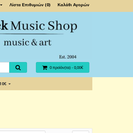
Λίστα Επιθυμιών (0)
Καλάθι Αγορών
0 προϊόν(τα) - 0,00€
 10€