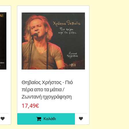
Θηβαίος Χρήστος - Πιό
πέρα απο τα μάτια /
Ζωντανή ηχογράφηση
17,49€
Καλάθι