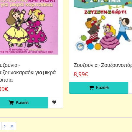
υζούνια -
Ζουζούνια - Ζουζουνοπάρ
υζουνοκαραόκι για μικρά
8,99€
ρίτσια
Καλάθι
99€
Καλάθι