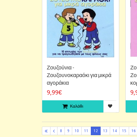
Ζουζούνια -
Ζο
Ζουζουνοκαραόκι για μικρά
Ζο
αγοράκια
κο
9,99€
9,
Καλάθι
8
9
10
11
12
13
14
15
16