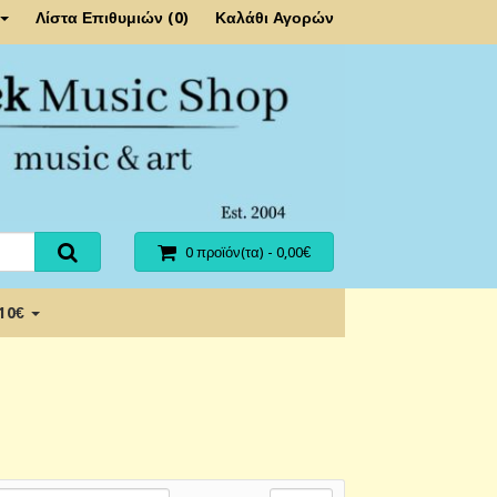
Λίστα Επιθυμιών (0)
Καλάθι Αγορών
0 προϊόν(τα) - 0,00€
 10€