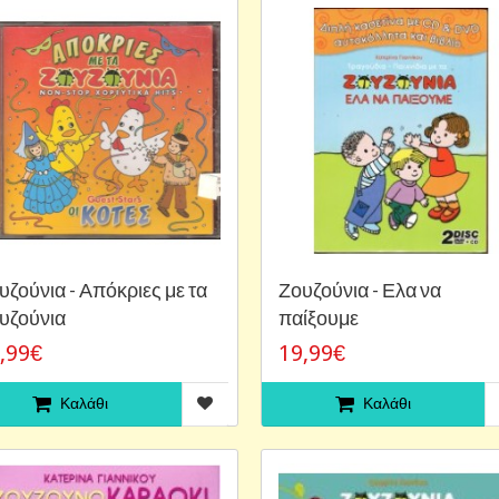
υζούνια - Απόκριες με τα
Ζουζούνια - Ελα να
υζούνια
παίξουμε
,99€
19,99€
Καλάθι
Καλάθι