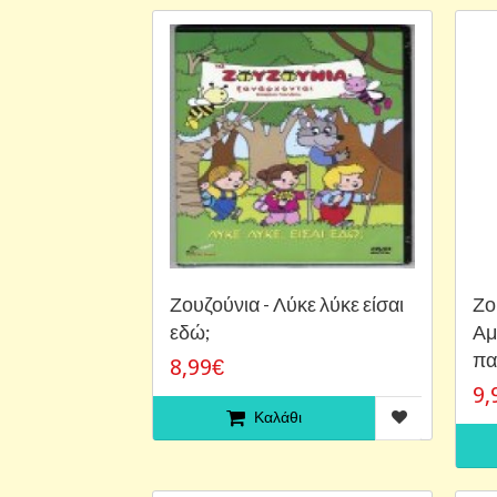
Ζουζούνια - Λύκε λύκε είσαι
Ζο
εδώ;
Αμ
πα
8,99€
9,
Καλάθι