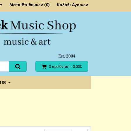
Λίστα Επιθυμιών (0)
Καλάθι Αγορών
0 προϊόν(τα) - 0,00€
 10€