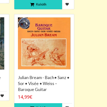
Καλάθι
e
Julian Bream - Bach• Sanz •
Sor • Visée • Weiss –
Baroque Guitar
14,99€