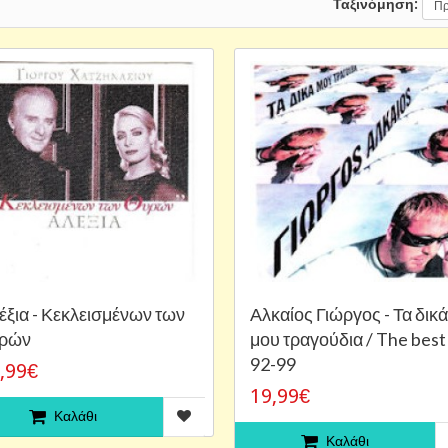
Ταξινόμηση:
έξια - Κεκλεισμένων των
Αλκαίος Γιώργος - Τα δικά
ρών
μου τραγούδια / The best
92-99
,99€
19,99€
Καλάθι
Καλάθι