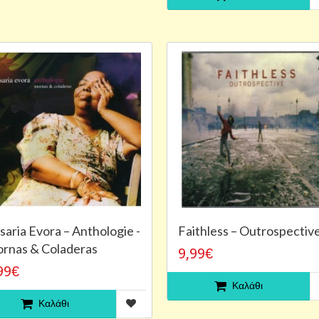
saria Evora ‎– Anthologie -
Faithless – Outrospectiv
rnas & Coladeras
9,99€
99€
Καλάθι
Καλάθι