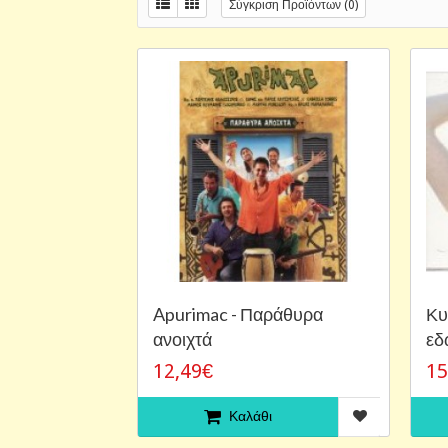
Σύγκριση Προϊόντων (0)
Apurimac - Παράθυρα
Κυ
ανοιχτά
εδ
12,49€
15
Καλάθι