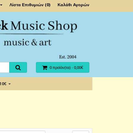
Λίστα Επιθυμιών (0)
Καλάθι Αγορών
0 προϊόν(τα) - 0,00€
 10€