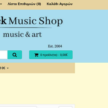
Λίστα Επιθυμιών (0)
Καλάθι Αγορών
0 προϊόν(τα) - 0,00€
 10€