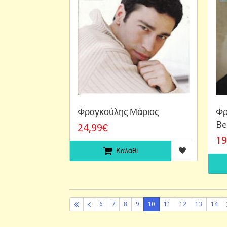
Φραγκούλης Μάριος
Φρ
Be
24,99€
19
Καλάθι
6
7
8
9
10
11
12
13
14