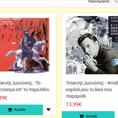
Ταξινόμηση:
ακνής Διονύσης - Το
Τσακνής Διονύσης - Φτιά
ντασμα απ' το παρελθόν
καρδιά μου το δικό σου
παραμύθι
99€
13,99€
Καλάθι
Καλάθι