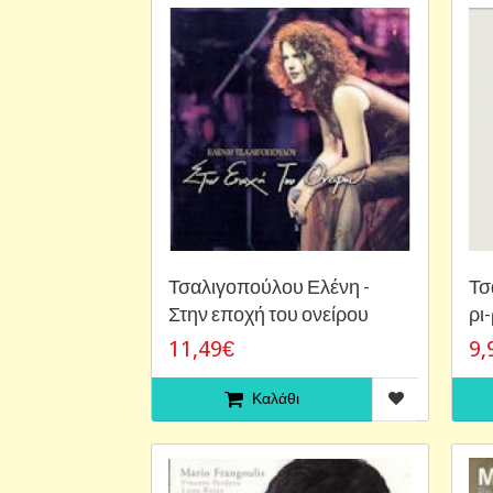
Τσαλιγοπούλου Ελένη -
Τσ
Στην εποχή του ονείρου
ρι
11,49€
9,
Καλάθι