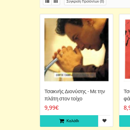
Σύγκριση Προϊόντων (0)
Τσακνής Διονύσης - Με την
Τσ
πλάτη στον τοίχο
φά
9,99€
8,
Καλάθι