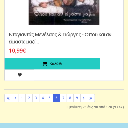
Νταγιαντάς Μενέλαος & Γιώργης - Οπου και αν
είμαστε μαζί...
10,99€
Καλάθι
1
2
3
4
5
6
7
8
9
Εμφάνιση 76 έως 90 από 128 (9 Σελ.)