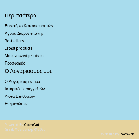
Περισσότερα
Ευρετήριο Κατασκευαστών
Αγορά Δωροεπιταγής
Bestsellers
Latest products
Most viewed products
Προσφορές
Ο Λογαριασμός μου
Ο Λογαριασμός μου
Ιστορικό Παραγγελιών
Λίστα Επιθυμιών
Ενημερώσεις
Powered By
OpenCart
Greek Music Shop © 2026
Website by
Rochweb