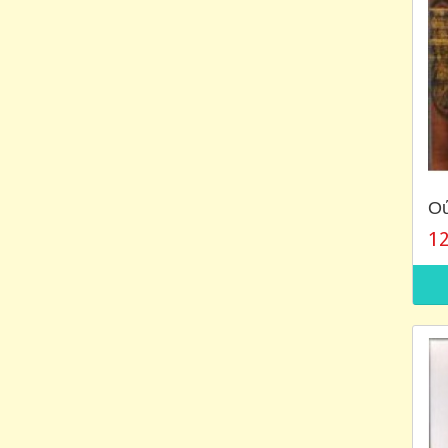
Ού
12