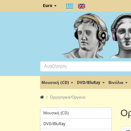
Euro
Μουσική (CD)
DVD/BluRay
Βινύλια
Ορχηστρικά/Οργανα
Ορ
Μουσική (CD)
DVD/BluRay