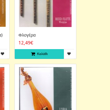
α)
Φλογέρα
12,49€
Καλάθι