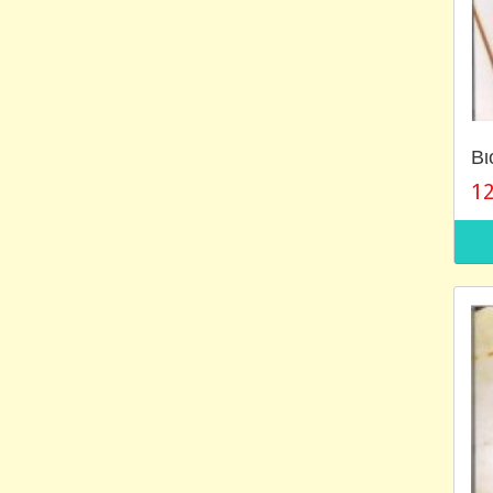
Βι
12