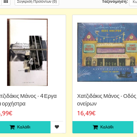
Ταξινόμηση:
Σύγκριση Προϊόντων (0)
τζιδάκις Μάνος - 4 Εργα
Χατζιδάκις Μάνος - Οδός
α ορχήστρα
ονείρων
,99€
16,49€
Καλάθι
Καλάθι