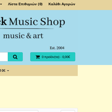
Λίστα Επιθυμιών (0)
Καλάθι Αγορών
0 προϊόν(τα) - 0,00€
 10€