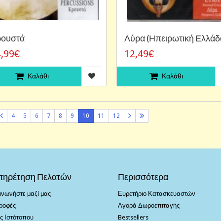
ουστά
Λύρα (Ηπειρωτική Ελλάδ
,99€
12,49€
Καλάθι
Καλάθι
4
5
6
7
8
9
10
11
12
πηρέτηση Πελατών
Περισσότερα
ινωνήστε μαζί μας
Ευρετήριο Κατασκευαστών
ροφές
Αγορά Δωροεπιταγής
ς Ιστότοπου
Bestsellers