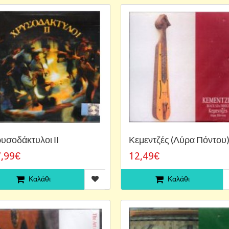
υσοδάκτυλοι ΙΙ
Κεμεντζές (Λύρα Πόντου
,99€
12,49€
Καλάθι
Καλάθι