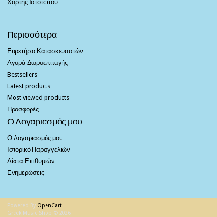
Χάρτης Ιστότοπου
Περισσότερα
Ευρετήριο Κατασκευαστών
Αγορά Δωροεπιταγής
Bestsellers
Latest products
Most viewed products
Προσφορές
Ο Λογαριασμός μου
Ο Λογαριασμός μου
Ιστορικό Παραγγελιών
Λίστα Επιθυμιών
Ενημερώσεις
Powered By
OpenCart
Greek Music Shop © 2026