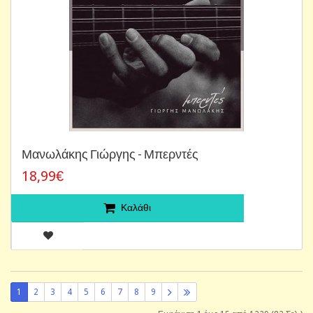
Μανωλάκης Γιώργης - Μπερντές
18,99€
Καλάθι
1
2
3
4
5
6
7
8
9