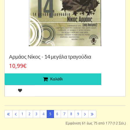
Αρμάος Νίκος - 14 μεγάλα τραγούδια
10,99€
Καλάθι
1
2
3
4
5
6
7
8
9
Εμφάνιση 61 έως 75 από 177 (12 Σελ.)