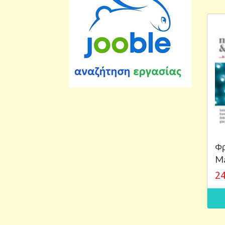
Φρ
Ma
24