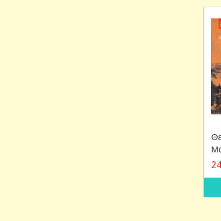
Θε
Μο
24