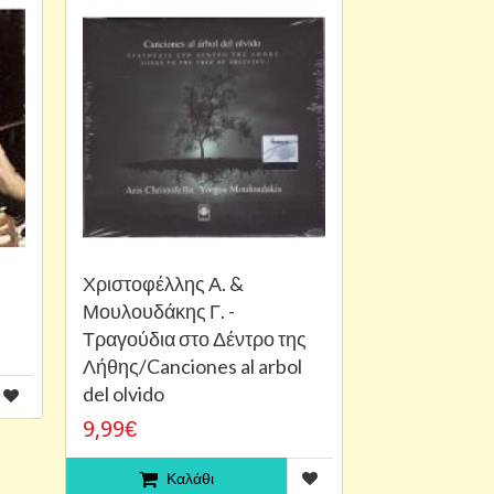
Χριστοφέλλης Α. &
Μουλουδάκης Γ. -
Τραγούδια στο Δέντρο της
Λήθης/Canciones al arbol
del olvido
9,99€
Καλάθι