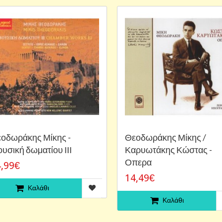
οδωράκης Μίκης -
Θεοδωράκης Μίκης /
υσική δωματίου ΙΙΙ
Καρυωτάκης Κώστας -
Οπερα
,99€
14,49€
Καλάθι
Καλάθι