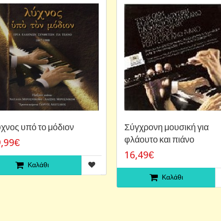
χνος υπό το μόδιον
Σύγχρονη μουσική για
φλάουτο και πιάνο
,99€
16,49€
Καλάθι
Καλάθι