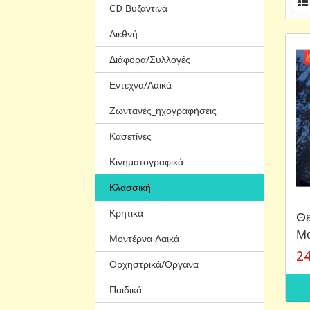
CD Βυζαντινά
Διεθνή
Διάφορα/Συλλογές
Εντεχνα/Λαικά
Ζωντανές_ηχογραφήσεις
Κασετίνες
Κινηματογραφικά
Κλασσική
Κρητικά
Θε
Μο
Μοντέρνα Λαικά
24
Ορχηστρικά/Οργανα
Παιδικά