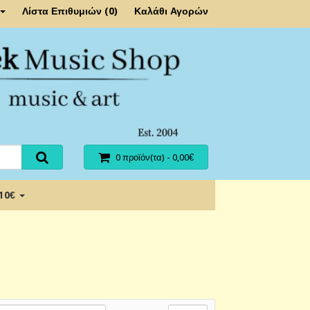
Λίστα Επιθυμιών (0)
Καλάθι Αγορών
0 προϊόν(τα) - 0,00€
 10€