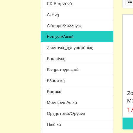
CD Βυζαντινά
Διεθνή
Διάφορα/Συλλογές
Εντεχνα/Λαικά
Ζωντανές_ηχογραφήσεις
Κασετίνες
Κινηματογραφικά
Κλασσική
Κρητικά
Ζο
Μα
Μοντέρνα Λαικά
17
Ορχηστρικά/Οργανα
Παιδικά