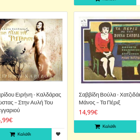
ρίδου Ειρήνη - Καλδάρας
Σαββίδη Βούλα - Χατζιδά
ώστας – Στην Αυλή Του
‎Μάνος – Τα Πέριξ
γγαριού
14,99€
,99€
Καλάθι
Καλάθι