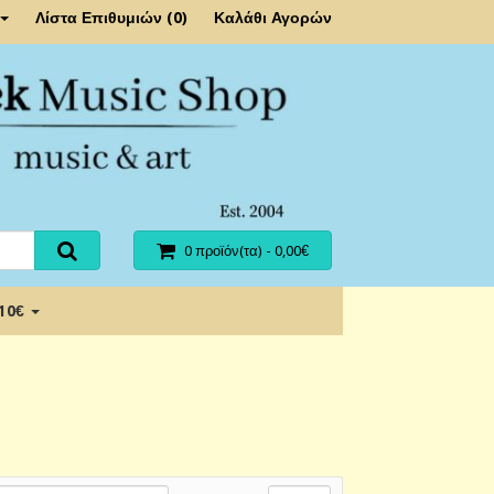
Λίστα Επιθυμιών (0)
Καλάθι Αγορών
0 προϊόν(τα) - 0,00€
 10€