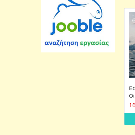
Εσ
Οι
16