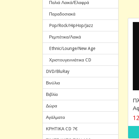
Παλιά Λαικά/Ελαφρά
Παραδοσιακά
Pop/Rock/HipHop/Jazz
Ρεμπέτικα/Λαικά
Ethnic/Lounge/New Age
Χριστουγεννιάτικα CD
DVD/BluRay
Βινύλια
Βιβλία
Πλ
Δώρα
Αφ
12
Αγάλματα
ΚΡΗΤΙΚΑ CD 7€