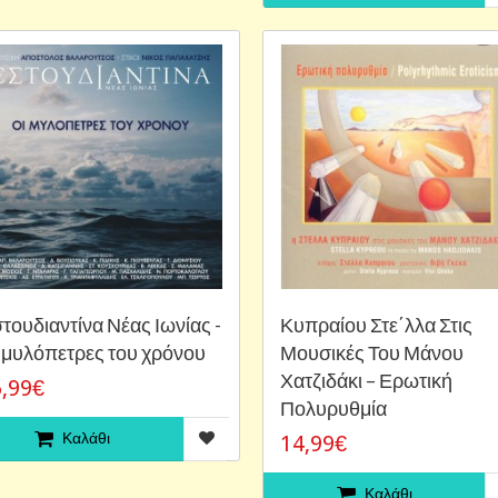
τουδιαντίνα Νέας Ιωνίας -
Κυπραίου Στε΄λλα Στις
 μυλόπετρες του χρόνου
Μουσικές Του Μάνου
Χατζιδάκι ‎– Ερωτική
,99€
Πολυρυθμία
Καλάθι
14,99€
Καλάθι