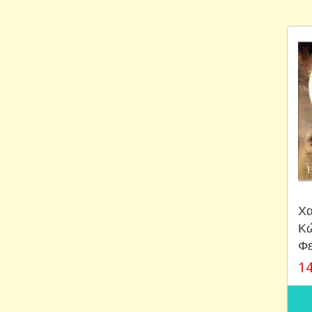
Χα
‎Κ
Φε
14