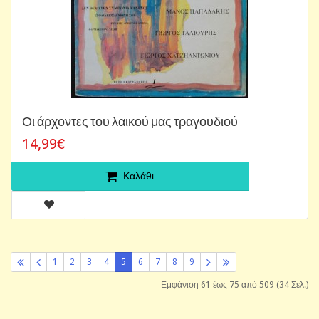
Οι άρχοντες του λαικού μας τραγουδιού
14,99€
Καλάθι
1
2
3
4
5
6
7
8
9
Εμφάνιση 61 έως 75 από 509 (34 Σελ.)