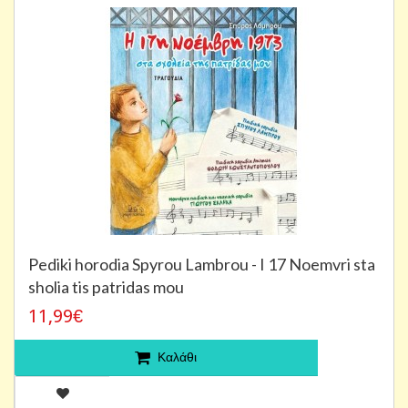
Pediki horodia Spyrou Lambrou - I 17 Noemvri sta
sholia tis patridas mou
11,99€
Καλάθι