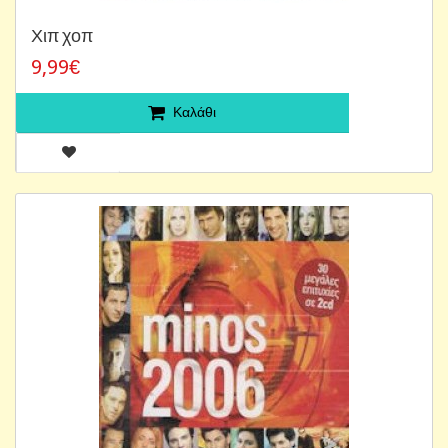
Χιπ χοπ
9,99€
Καλάθι