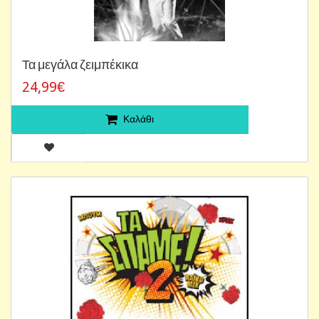
Τα μεγάλα ζειμπέκικα
24,99€
Καλάθι