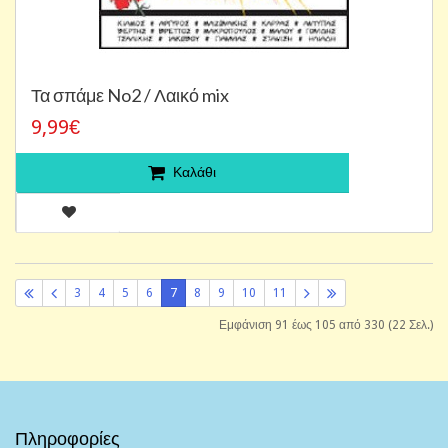
Τα σπάμε No2 / Λαικό mix
9,99€
Καλάθι
3
4
5
6
7
8
9
10
11
Εμφάνιση 91 έως 105 από 330 (22 Σελ.)
Πληροφορίες