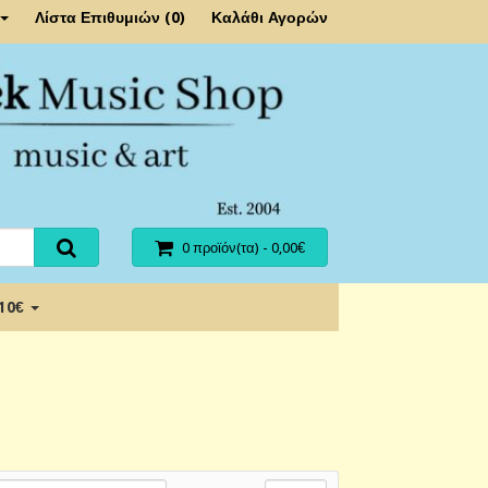
Λίστα Επιθυμιών (0)
Καλάθι Αγορών
0 προϊόν(τα) - 0,00€
 10€