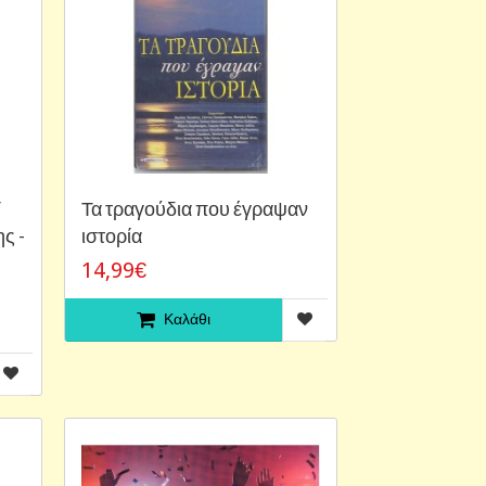
/
Τα τραγούδια που έγραψαν
ς -
ιστορία
14,99€
Καλάθι