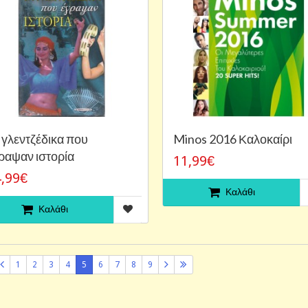
 γλεντζέδικα που
Minos 2016 Καλοκαίρι
ραψαν ιστορία
11,99€
,99€
Καλάθι
Καλάθι
1
2
3
4
5
6
7
8
9