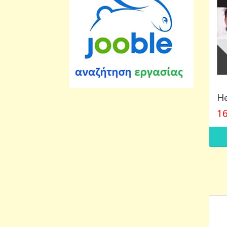
He
16