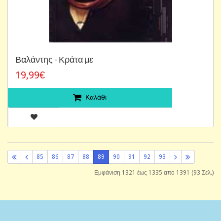
Βαλάντης - Κράτα με
19,99€
Καλάθι
85
86
87
88
89
90
91
92
93
Εμφάνιση 1321 έως 1335 από 1391 (93 Σελ.)