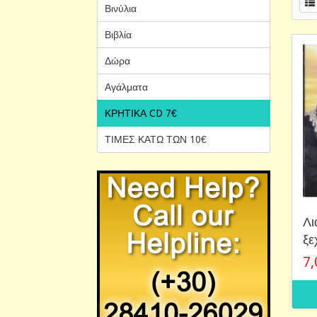
Βινύλια
Βιβλία
Δώρα
Αγάλματα
ΚΡΗΤΙΚΑ CD 7€
ΤΙΜΕΣ ΚΑΤΩ ΤΩΝ 10€
Λι
ξε
7,