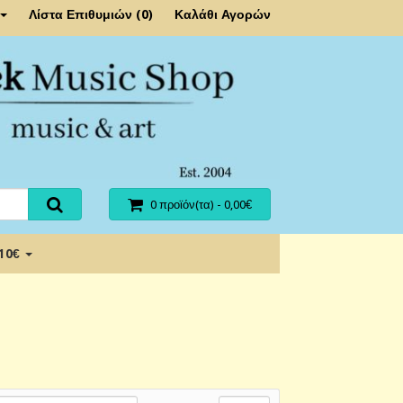
Λίστα Επιθυμιών (0)
Καλάθι Αγορών
0 προϊόν(τα) - 0,00€
 10€