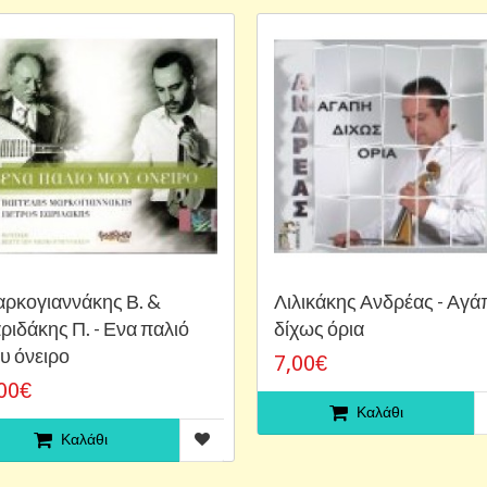
ρκογιαννάκης Β. &
Λιλικάκης Ανδρέας - Αγά
ριδάκης Π. - Ενα παλιό
δίχως όρια
υ όνειρο
7,00€
00€
Καλάθι
Καλάθι