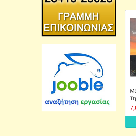
Με
Τη
7,