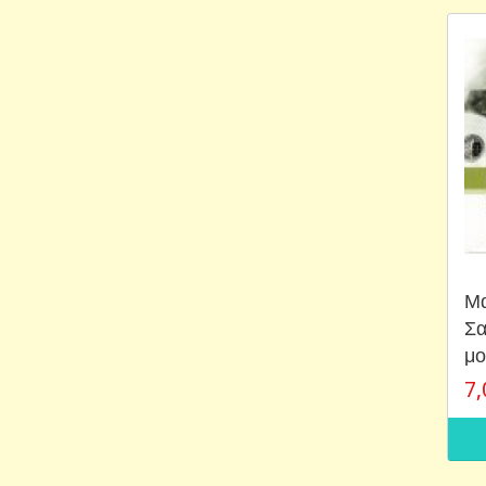
Μα
Σα
μο
7,