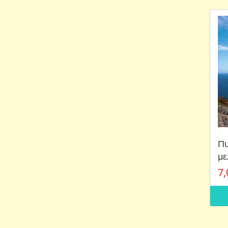
Πυ
με
7,