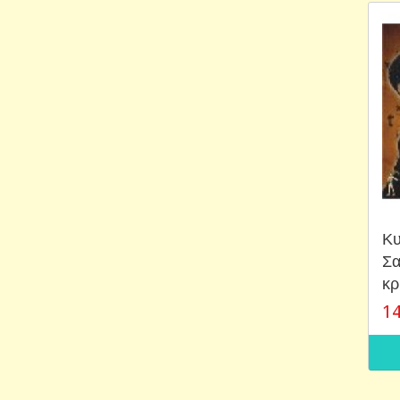
Κυ
Σα
κρ
14