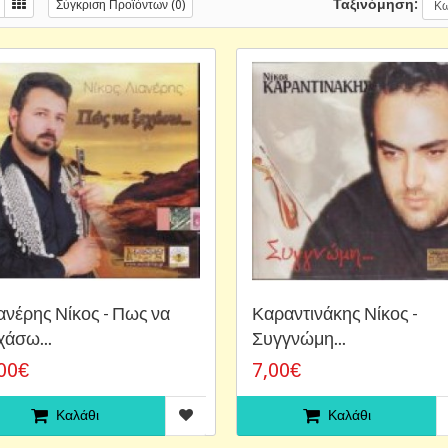
Ταξινόμηση:
Σύγκριση Προϊόντων (0)
ανέρης Νίκος - Πως να
Καραντινάκης Νίκος -
χάσω...
Συγγνώμη...
00€
7,00€
Καλάθι
Καλάθι