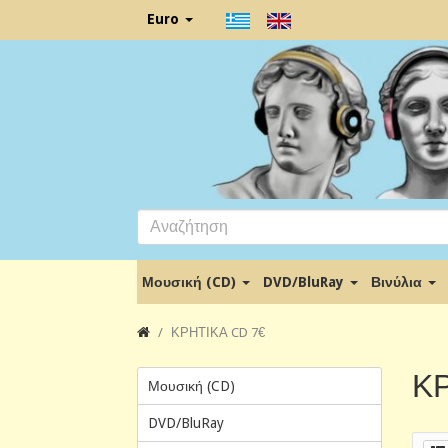
Euro
Μουσική (CD)
DVD/BluRay
Βινύλια
ΚΡΗΤΙΚΑ CD 7€
ΚΡ
Μουσική (CD)
DVD/BluRay