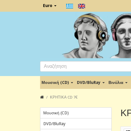
Euro
Μουσική (CD)
DVD/BluRay
Βινύλια
ΚΡΗΤΙΚΑ CD 7€
ΚΡ
Μουσική (CD)
DVD/BluRay