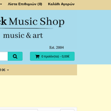
Λίστα Επιθυμιών (0)
Καλάθι Αγορών
0 προϊόν(τα) - 0,00€
 10€