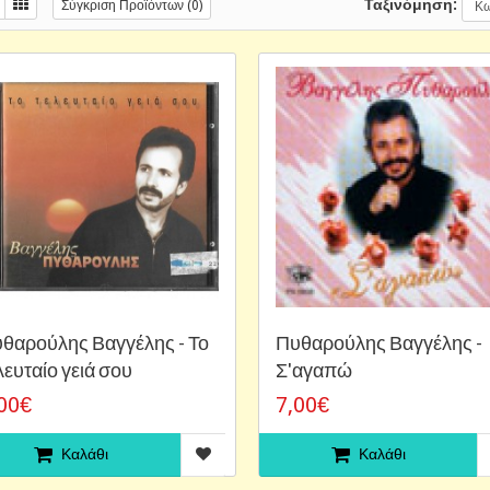
Ταξινόμηση:
Σύγκριση Προϊόντων (0)
θαρούλης Βαγγέλης - Το
Πυθαρούλης Βαγγέλης -
λευταίο γειά σου
Σ'αγαπώ
00€
7,00€
Καλάθι
Καλάθι