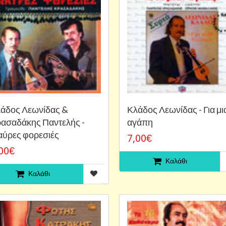
άδος Λεωνίδας &
Κλάδος Λεωνίδας - Για μι
ασαδάκης Παντελής -
αγάπη
ύρες φορεσιές
7,00€
00€
Καλάθι
Καλάθι