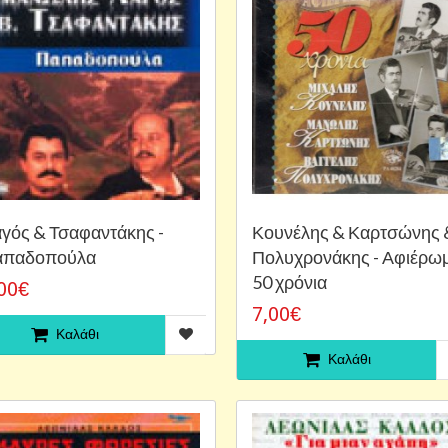
γός & Τσαφαντάκης -
Κουνέλης & Καρτσώνης 
απαδοπούλα
Πολυχρονάκης - Αφιέρω
50 χρόνια
00€
7,00€
Καλάθι
Καλάθι