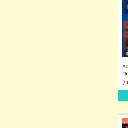
Λα
Π
7,