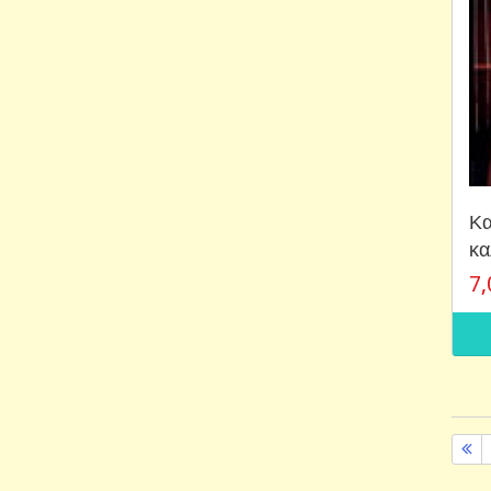
Κα
κα
7,