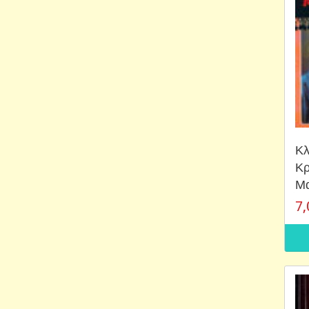
Κλ
Κρ
Μα
7,