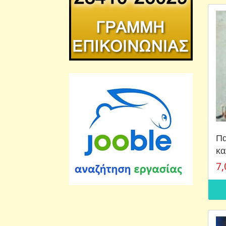
Πα
κα
7,