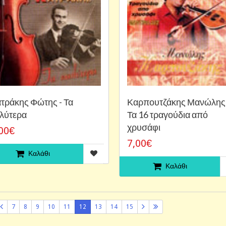
τράκης Φώτης - Τα
Καρπουτζάκης Μανώλης 
λύτερα
Τα 16 τραγούδια από
χρυσάφι
00€
7,00€
Καλάθι
Καλάθι
7
8
9
10
11
12
13
14
15