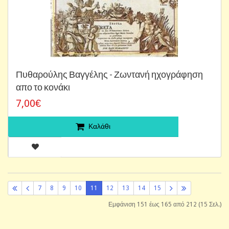
Πυθαρούλης Βαγγέλης - Ζωντανή ηχογράφηση
απο το κονάκι
7,00€
Καλάθι
7
8
9
10
11
12
13
14
15
Εμφάνιση 151 έως 165 από 212 (15 Σελ.)