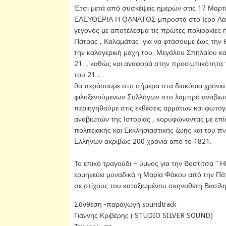
Έτσι μετά από συσκέψεις ημερών στις 17 Μαρτί
ΕΛΕΥΘΕΡΙΑ Η ΘΑΝΑΤΟΣ μπροστά στο Ιερό Λάβ
γεγονός με αποτέλεσμα τις πρώτες πολιορκίες ή
Πάτρας , Καλαμάτας για να φτάσουμε έως την θ
την καλογερική μάχη του Μεγάλου Σπηλαίου και
21 , καθώς και αναφορά στην προσωπικότητα 
του 21 .
θα περάσουμε στο σήμερα στα διακόσια χρόνια 
φιλοξενούμενων Συλλόγων στο λαμπρό αναβιωτ
περιηγηθούμε στις εκθέσεις αρμάτων και φωτογ
αναβιωτών της Ιστορίας , κορυφώνοντας με επ
πολιτειακής και Εκκλησιαστικής ζωής και του πν
Ελλήνων ακριβώς 200 χρόνια από το 1821.
Το επικό τραγούδι – ύμνος για την Βοστίτσα ”
ερμηνεύει μοναδικά η Μαρία Φάκου από την Πά
σε στίχους του καταξιωμένου σκηνοθέτη Βασίλη
Σύνθεση -παραγωγή soundtrack
Γιάννης Κριβέρης ( STUDIO SILVER SOUND)