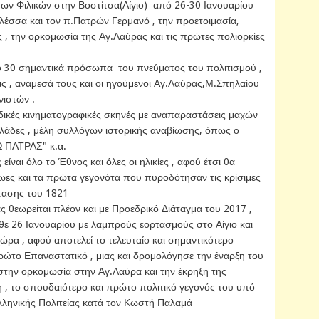
ν Φιλικών στην Βοστίτσα(Αίγιο) από 26-30 Ιανουαρίου
σσα και τον π.Πατρών Γερμανό , την προετοιμασία,
, την ορκομωσία της Αγ.Λαύρας και τις πρώτες πολιορκίες
ό 30 σημαντικά πρόσωπα του πνεύματος του πολιτισμού ,
ις , αναμεσά τους και οι ηγούμενοι Αγ.Λαύρας,Μ.Σπηλαίου
νιστών .
δικές κινηματογραφικές σκηνές με αναπαραστάσεις μαχών
λάδες , μέλη συλλόγων ιστορικής αναβίωσης, όπως ο
 ΠΑΤΡΑΣ" κ.α.
ίναι όλο το Έθνος και όλες οι ηλικίες , αφού έτσι θα
ωες και τα πρώτα γεγονότα που πυροδότησαν τις κρίσιμες
στασης του 1821
ς θεωρείται πλέον και με Προεδρικό Διάταγμα του 2017 ,
άθε 26 Ιανουαρίου με λαμπρούς εορτασμούς στο Αίγιο και
ρα , αφού αποτελεί το τελευταίο και σημαντικότερο
ρώτο Επαναστατικό , μιας και δρομολόγησε την έναρξη του
στην ορκομωσία στην Αγ.Λαύρα και την έκρηξη της
 , το σπουδαιότερο και πρώτο πολιτικό γεγονός του υπό
λληνικής Πολιτείας κατά τον Κωστή Παλαμά