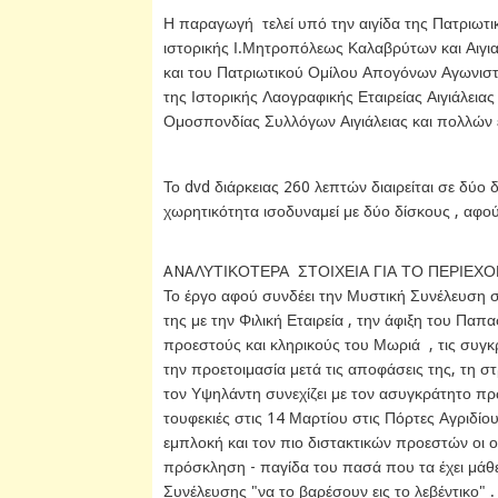
Η παραγωγή τελεί υπό την αιγίδα της Πατριωτ
ιστορικής Ι.Μητροπόλεως Καλαβρύτων και Αιγια
και του Πατριωτικού Ομίλου Απογόνων Αγωνιστ
της Ιστορικής Λαογραφικής Εταιρείας Αιγιάλεια
Ομοσπονδίας Συλλόγων Αιγιάλειας και πολλών 
Το dvd διάρκειας 260 λεπτών διαιρείται σε δύο
χωρητικότητα ισοδυναμεί με δύο δίσκους , αφού 
ANAΛΥΤΙΚΟΤΕΡΑ ΣΤΟΙΧΕΙΑ ΓΙΑ ΤΟ ΠΕΡΙΕΧ
Το έργο αφού συνδέει την Μυστική Συνέλευση 
της με την Φιλική Εταιρεία , την άφιξη του Πα
προεστούς και κληρικούς του Μωριά , τις συγκ
την προετοιμασία μετά τις αποφάσεις της, τη 
τον Υψηλάντη συνεχίζει με τον ασυγκράτητο π
τουφεκιές στις 14 Μαρτίου στις Πόρτες Αγριδί
εμπλοκή και τον πιο διστακτικών προεστών οι 
πρόσκληση - παγίδα του πασά που τα έχει μάθει
Συνέλευσης "να το βαρέσουν εις το λεβέντικο" .