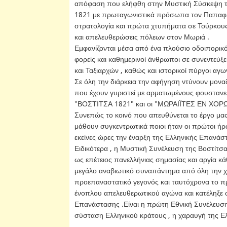
απόφαση που ελήφθη στην Μυστική Σύσκεψη τω
1821 με πρωταγωνιστικά πρόσωπα τον Παπαφλέ
στρατολογία και πρώτα χτυπήματα σε Τούρκους 
και απελευθερώσεις πόλεων στον Μωριά .
Εμφανίζονται μέσα από ένα πλούσιο οδοιπορικ
φορείς και καθημερινοί άνθρωποι σε συνεντεύξε
και Ταξιαρχών , καθώς και ιστορικοί πύργοι αγω
Σε όλη την διάρκεια την αφήγηση ντύνουν μονα
που έχουν γυριστεί με αρματωμένους φουστανε
"ΒΟΣΤΙΤΣΑ 1821" και οι "ΜΩΡΑΙΪΤΕΣ ΕΝ ΧΟΡΩ
Συνεπώς το κοινό που απευθύνεται το έργο μας ε
μάθουν συγκεντρωτικά ποιοι ήταν οι πρώτοι ήρ
εκείνες ώρες την έναρξη της Ελληνικής Επανά
Ειδικότερα , η Μυστική Συνέλευση της Βοστίτσα
ως επέτειος πανελλήνιας σημασίας και αργία κ
μεγάλο αναβιωτικό συναπάντημα από όλη την χώ
προεπαναστατικό γεγονός και ταυτόχρονα το π
ένοπλου απελευθερωτικού αγώνα και κατέληξε 
Επανάστασης .Είναι η πρώτη Εθνική Συνέλευση
σύσταση Ελληνικού κράτους , η χαραυγή της Ε