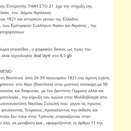
ικής Επιτροπής ΤΙΜΗ ΣΤΟ 21 έχει την στήριξη της
λείας του Δήμου Αιγιάλειας
ών 1821 και ιστορικών γενών της Ελλάδος
ς , των Εμπορικών Συλλόγων Αιγίου και Ακράτας , της
επιχειρήσεων
 δίωρα επεισόδια , ο ψηφιακός δίσκος ως προς την
είναι τεχνολογίας dual layer στα 8,5 gb
ΟΜΕΝΟ
στη Βοστίτσα από 26-30 Ιανουαρίου 1821,την άμεση σχέση
παφλέσσα στο Αίγιο (Βοστίτσα) στην μυστική σύσκεψη με 50
ρούσεις και διαφωνίες με τον Δεσπότη Γερμανό αλλά και
στρατολογία , την κήρυξη του αγώνα στην Μολδοβλαχία από
ρωτεπαναστάτη Νικόλαο Σολιώτη που ρίχνει τις πρώτες
ου φονεύοντας Τούρκους ,προκαλώντας την έκθεση και
οποίοι δεν πάνε στην Τρίπολη ,στασιάζοντας στην
 όλα, να μεταβούν εκεί , εφαρμόζοντας το άρθρο 11 της