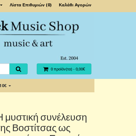
Λίστα Επιθυμιών (0)
Καλάθι Αγορών
0 προϊόν(τα) - 0,00€
 10€
Η μυστική συνέλευση
της Βοστίτσας ως