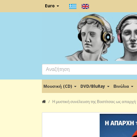
Euro
Μουσική (CD)
DVD/BluRay
Βινύλια
Η μυστική συνέλευση της Βοστίτσας ως απαρχή τ