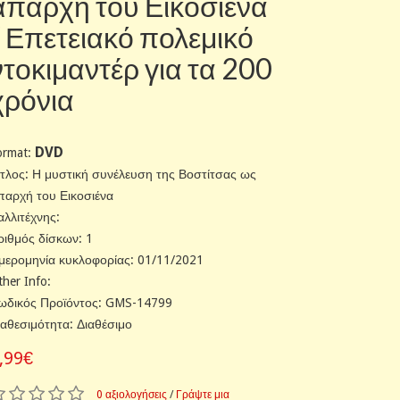
απαρχή του Εικοσιένα
/ Επετειακό πολεμικό
ντοκιμαντέρ για τα 200
χρόνια
DVD
ormat:
ίτλος: Η μυστική συνέλευση της Βοστίτσας ως
παρχή του Εικοσιένα
αλλιτέχνης:
ριθμός δίσκων: 1
μερομηνία κυκλοφορίας: 01/11/2021
ther Info:
ωδικός Προϊόντος: GMS-14799
ιαθεσιμότητα: Διαθέσιμο
,99€
0 αξιολογήσεις
/
Γράψτε μια