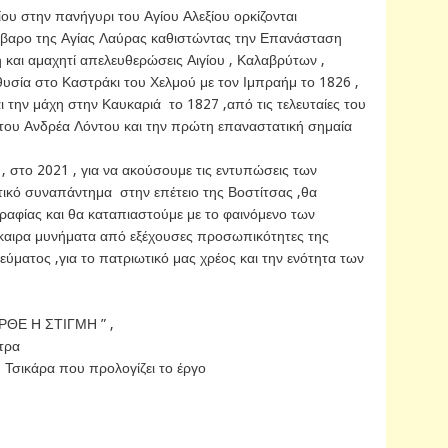
ου στην πανήγυρι του Αγίου Αλεξίου ορκίζονται
αρο της Αγίας Λαύρας καθιστώντας την Επανάσταση
 και αμαχητί απελευθερώσεις Αιγίου , Καλαβρύτων ,
υσία στο Καστράκι του Χελμού με τον Ιμπραήμ το 1826 ,
 την μάχη στην Καυκαριά το 1827 ,από τις τελευταίες του
του Ανδρέα Λόντου και την πρώτη επαναστατική σημαία
, στο 2021 , για να ακούσουμε τις εντυπώσεις των
ικό συναπάντημα στην επέτειο της Βοστίτσας ,θα
ραφίας και θα καταπιαστούμε με το φαινόμενο των
ίκαιρα μυνήματα από εξέχουσες προσωπικότητες της
εύματος ,για το πατριωτικό μας χρέος και την ενότητα των
 ΗΡΘΕ Η ΣΤΙΓΜΗ ” ,
τρα
 Τσικάρα που προλογίζει το έργο