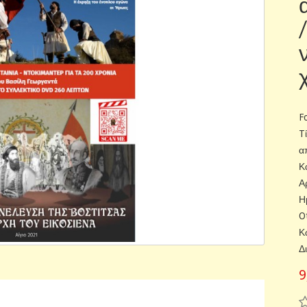
F
T
α
Κ
Α
Η
O
Κ
Δ
9